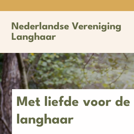
Ga
direct
naar
Nederlandse Vereniging
de
hoofdinhoud
Langhaar
Met liefde voor de
langhaar