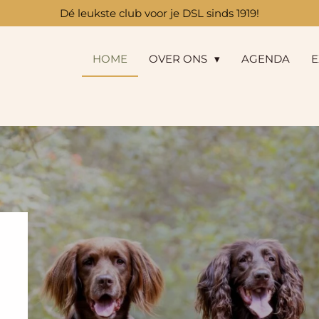
Dé leukste club voor je DSL sinds 1919!
HOME
OVER ONS
AGENDA
E